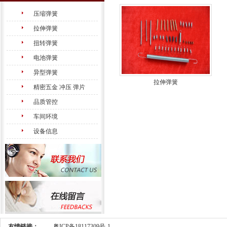
压缩弹簧
拉伸弹簧
扭转弹簧
电池弹簧
异型弹簧
拉伸弹簧
精密五金 冲压 弹片
品质管控
车间环境
设备信息
友情链接：
粤ICP备18117309号-1