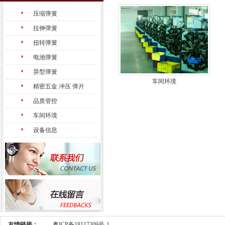
压缩弹簧
拉伸弹簧
扭转弹簧
电池弹簧
异型弹簧
车间环境
精密五金 冲压 弹片
品质管控
车间环境
设备信息
友情链接：
粤ICP备18117309号-1